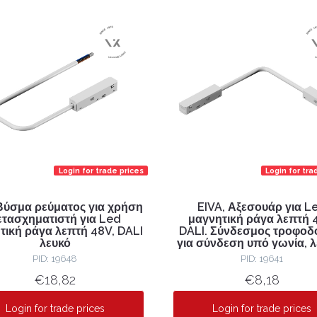
Login for trade prices
Login for tra
Βύσμα ρεύματος για χρήση
EIVA, Αξεσουάρ για L
ετασχηματιστή για Led
μαγνητική ράγα λεπτή 
τική ράγα λεπτή 48V, DALI
DALI. Σύνδεσμος τροφοδ
λευκό
για σύνδεση υπό γωνία, 
PID: 19648
PID: 19641
€18,82
€8,18
Login for trade prices
Login for trade prices