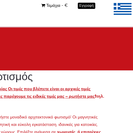
Τεμάχια - €
Εγγραφή
ωτισμός
ας Οι τιμές που βλέπετε είναι οι αρχικές τιμές
 παρέχουμε τις ειδικές τιμές μας – ρωτήστε μας
❗τηλ.
γήστε μοναδικό αρχιτεκτονικό φωτισμό! Οι μαγνητικές
τική και εύκολη εγκατάσταση, ιδανικές για κατοικίες,
ς χώρους. Επιλέξτε ανάμεσα σε
χωνευτές, ή επιτοίχιες
,