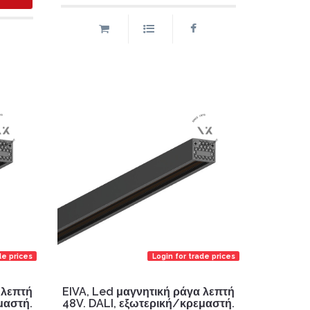
de prices
Login for trade prices
 λεπτή
EIVA, Led μαγνητική ράγα λεπτή
μαστή.
48V. DALI, εξωτερική/κρεμαστή.