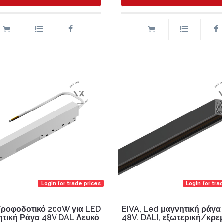
Login for trade prices
Login for tra
Τροφοδοτικό 200W για LED
EIVA, Led μαγνητική ράγα
τική Ράγα 48V DAL Λευκό
48V. DALI, εξωτερική/κρε