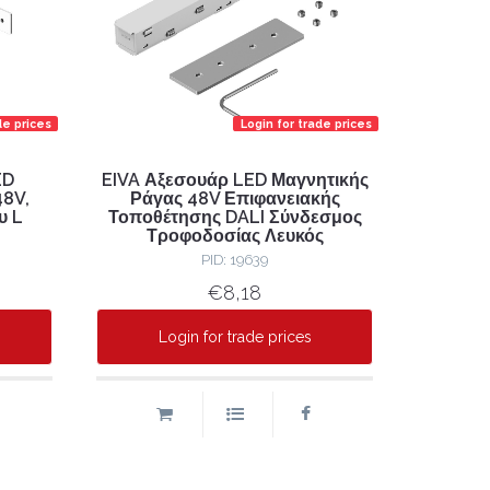
de prices
Login for trade prices
ED
EIVA Αξεσουάρ LED Μαγνητικής
48V,
Ράγας 48V Επιφανειακής
υ L
Τοποθέτησης DALI Σύνδεσμος
Τροφοδοσίας Λευκός
PID: 19639
€8,18
Login for trade prices