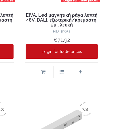
de prices
Login for trade prices
 λεπτή
EIVA, Led μαγνητική ράγα λεπτή
μαστή.
48V. DALI, εξωτερική/κρεμαστή.
2μ., λευκή
PID: 19632
€71,92
Login for trade prices