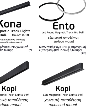
 ράγα KONA χωνευτή
Μαγνητική Ράγα ENTO στρογγυλή
8V, Μαύρη
(7)
εξωτερική 48V (Λευκή ή Μαύρη)
(18)