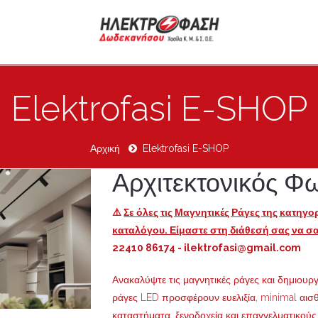
Elektrofasi E-SHOP
Αρχική
Elektrofasi E-SHOP
Αρχιτεκτονικός Φ
⚠️
Σε όλες τις Μαγνητικές Ράγες της κατηγορί
καταλόγου. Είμαστε στη διάθεσή σας να σας
22410 86174 - ilektrofasi@gmail.com
Ανακαλύψτε τις μαγνητικές ράγες και δημιουρ
ράγες LED προσφέρουν ευελιξία, minimal αισθη
καταστήματα, ξενοδοχεία και επαγγελματικού