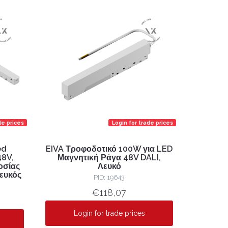
de prices
Login for trade prices
ed
EIVA Τροφοδοτικό 100W για LED
48V,
Μαγνητική Ράγα 48V DALI,
οσίας
Λευκό
λευκός
PID: 19643
€118,07
Login for trade prices