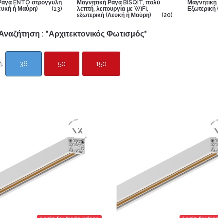
Ράγα ENTO στρογγυλή
Μαγνητική Ράγα BISQIT, πολύ
Μαγνητική
ευκή ή Μαύρη)
(13)
λεπτή, λειτουργία με WiFi,
Εξωτερική
εξωτερική (Λευκή ή Μαύρη)
(20)
Αναζήτηση : "Αρχιτεκτονικός Φωτισμός"
ή:
36
50
150