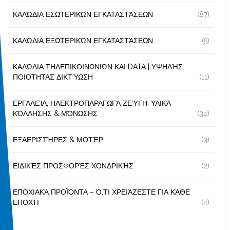
ΚΑΛΏΔΙΑ ΕΣΩΤΕΡΙΚΏΝ ΕΓΚΑΤΑΣΤΆΣΕΩΝ
(87)
ΚΑΛΏΔΙΑ ΕΞΩΤΕΡΙΚΏΝ ΕΓΚΑΤΑΣΤΆΣΕΩΝ
(5)
ΚΑΛΏΔΙΑ ΤΗΛΕΠΙΚΟΙΝΩΝΙΏΝ ΚΑΙ DATA | ΥΨΗΛΉΣ
ΠΟΙΌΤΗΤΑΣ ΔΙΚΤΎΩΣΗ
(11)
ΕΡΓΑΛΕΊΑ, ΗΛΕΚΤΡΟΠΑΡΑΓΩΓΆ ΖΕΎΓΗ, ΥΛΙΚΆ
ΚΌΛΛΗΣΗΣ & ΜΌΝΩΣΗΣ
(34)
ΕΞΑΕΡΙΣΤΉΡΕΣ & ΜΟΤΈΡ
(3)
ΕΙΔΙΚΈΣ ΠΡΟΣΦΟΡΈΣ ΧΟΝΔΡΙΚΉΣ
(2)
ΕΠΟΧΙΑΚΆ ΠΡΟΪΌΝΤΑ – Ό,ΤΙ ΧΡΕΙΆΖΕΣΤΕ ΓΙΑ ΚΆΘΕ
ΕΠΟΧΉ
(4)