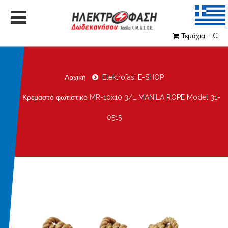
Τεμάχια - €
Αρχική
Elektrofasi E-SHOP
Κρεμαστό φωτιστικό MR-10x10 3/L MANILA ROPE Model 31-
0515