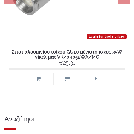
Login for trade prices
Σποτ αλουμινίου τοίχου GU10 μέγιστη ισχύς 35W
νίκελ ματ VK/04052WA/MC
€25,31
Αναζήτηση