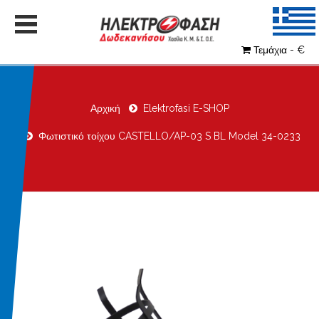
Τεμάχια - €
Αρχική
Elektrofasi E-SHOP
Φωτιστικό τοίχου CASTELLO/AP-03 S BL Model 34-0233