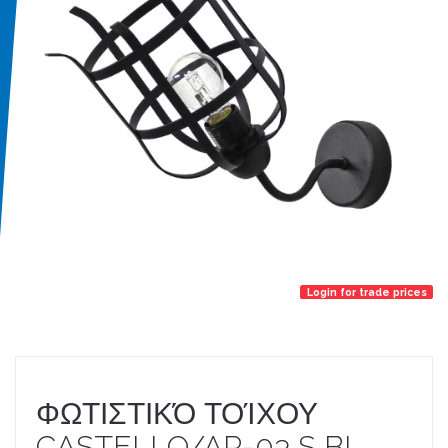
Login for trade prices
ΦΩΤΙΣΤΙΚΌ ΤΟΊΧΟΥ
CASTELLO/AP-03 S BL