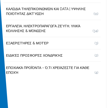
ΚΑΛΏΔΙΑ ΤΗΛΕΠΙΚΟΙΝΩΝΙΏΝ ΚΑΙ DATA | ΥΨΗΛΉΣ
ΠΟΙΌΤΗΤΑΣ ΔΙΚΤΎΩΣΗ
(11)
ΕΡΓΑΛΕΊΑ, ΗΛΕΚΤΡΟΠΑΡΑΓΩΓΆ ΖΕΎΓΗ, ΥΛΙΚΆ
ΚΌΛΛΗΣΗΣ & ΜΌΝΩΣΗΣ
(34)
ΕΞΑΕΡΙΣΤΉΡΕΣ & ΜΟΤΈΡ
(3)
ΕΙΔΙΚΈΣ ΠΡΟΣΦΟΡΈΣ ΧΟΝΔΡΙΚΉΣ
(2)
ΕΠΟΧΙΑΚΆ ΠΡΟΪΌΝΤΑ – Ό,ΤΙ ΧΡΕΙΆΖΕΣΤΕ ΓΙΑ ΚΆΘΕ
ΕΠΟΧΉ
(4)