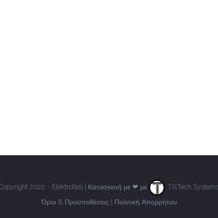
Copyright 2020 - Elektrofasi | Κατασκευή με ❤ με
TillTech System
Όροι & Προϋποθέσεις
|
Πολιτική Απορρήτου