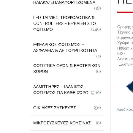
ΗΛΙΑΚΆ/ΕΠΑΝΑΦΟΡΤΙΖΌΜΕΝΑ
(18)
LED ΤΑΙΝΊΕΣ, ΤΡΟΦΟΔΟΤΙΚΆ &
CONTROLLERS – ΕΞΈΛΙΞΗ ΣΤΟ
Οροφής 
ΦΩΤΙΣΜΌ
(446)
Τεχνικά 
Στρογγυλ
Χρώμα μ
ΕΦΕΔΡΙΚΌΣ ΦΩΤΙΣΜΌΣ –
Η80cm x
ΑΣΦΆΛΕΙΑ & ΛΕΙΤΟΥΡΓΙΚΌΤΗΤΑ
E/27
(2)
Δεν συμπ
Ελληνικ
ΦΩΤΙΣΤΙΚΆ ΟΔΏΝ & ΕΞΩΤΕΡΙΚΏΝ
ΧΏΡΩΝ
(6)
ΛΑΜΠΤΉΡΕΣ – ΙΔΑΝΙΚΌΣ
ΦΩΤΙΣΜΌΣ ΓΙΑ ΚΆΘΕ ΧΏΡΟ
(960)
ΟΙΚΙΑΚΈΣ ΣΥΣΚΕΥΈΣ
(56)
Κωδικός
ΜΙΚΡΟΣΥΣΚΕΥΈΣ ΚΟΥΖΊΝΑΣ
(8)