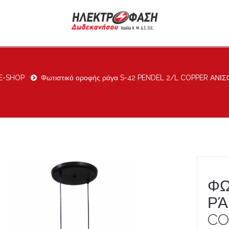
i E-SHOP
Φωτιστικό οροφής ράγα S-42 PENDEL 2/L COPPER ΑΝΙ
ΦΩ
ΡΆ
CO