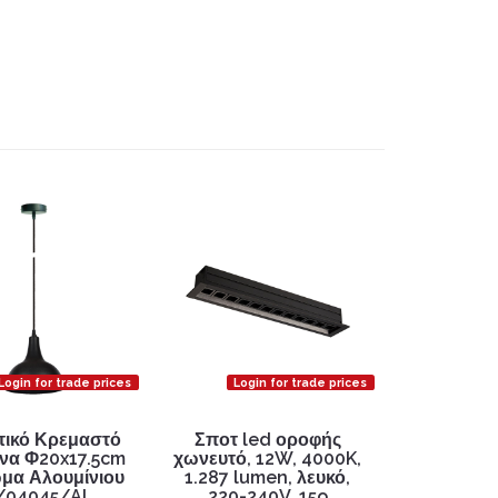
Login for trade prices
Login for trade prices
τικό Κρεμαστό
Σποτ led οροφής
να Φ20x17.5cm
χωνευτό, 12W, 4000K,
μα Αλουμίνιου
1.287 lumen, λευκό,
/04045/AL
220-240V, 15o