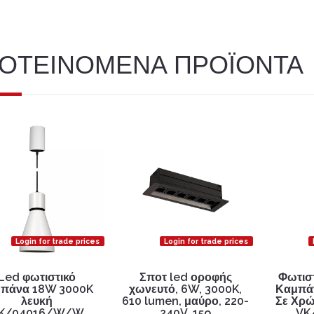
ΟΤΕΙΝΟΜΕΝΑ ΠΡΟΪΟΝΤΑ
Login for trade prices
Login for trade prices
Led φωτιστικό
Σποτ led οροφής
Φωτισ
μπάνα 18W 3000K
χωνευτό, 6W, 3000K,
Καμπά
λευκή
610 lumen, μαύρο, 220-
Σε Χρώ
K/04016/W/W
240V, 15o
VK