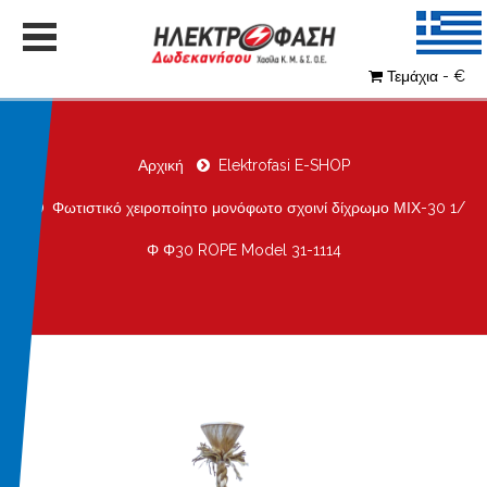
Τεμάχια - €
Αρχική
Elektrofasi E-SHOP
Φωτιστικό χειροποίητο μονόφωτο σχοινί δίχρωμο ΜΙΧ-30 1/
Φ Φ30 ROPE Model 31-1114