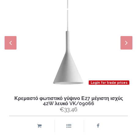
Login for trade prices
Κρεμαστό φωτιστικό γύψινο Ε27 μέγιστη ισχύς
42W λευκό VK/09066
€33,46