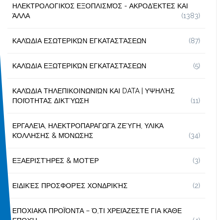
ΗΛΕΚΤΡΟΛΟΓΙΚΌΣ ΕΞΟΠΛΙΣΜΌΣ - ΑΚΡΟΔΈΚΤΕΣ ΚΑΙ
ΆΛΛΑ
(1383)
ΚΑΛΏΔΙΑ ΕΣΩΤΕΡΙΚΏΝ ΕΓΚΑΤΑΣΤΆΣΕΩΝ
(87)
ΚΑΛΏΔΙΑ ΕΞΩΤΕΡΙΚΏΝ ΕΓΚΑΤΑΣΤΆΣΕΩΝ
(5)
ΚΑΛΏΔΙΑ ΤΗΛΕΠΙΚΟΙΝΩΝΙΏΝ ΚΑΙ DATA | ΥΨΗΛΉΣ
ΠΟΙΌΤΗΤΑΣ ΔΙΚΤΎΩΣΗ
(11)
ΕΡΓΑΛΕΊΑ, ΗΛΕΚΤΡΟΠΑΡΑΓΩΓΆ ΖΕΎΓΗ, ΥΛΙΚΆ
ΚΌΛΛΗΣΗΣ & ΜΌΝΩΣΗΣ
(34)
ΕΞΑΕΡΙΣΤΉΡΕΣ & ΜΟΤΈΡ
(3)
ΕΙΔΙΚΈΣ ΠΡΟΣΦΟΡΈΣ ΧΟΝΔΡΙΚΉΣ
(2)
ΕΠΟΧΙΑΚΆ ΠΡΟΪΌΝΤΑ – Ό,ΤΙ ΧΡΕΙΆΖΕΣΤΕ ΓΙΑ ΚΆΘΕ