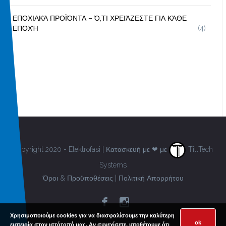
ΕΠΟΧΙΑΚΆ ΠΡΟΪΌΝΤΑ – Ό,ΤΙ ΧΡΕΙΆΖΕΣΤΕ ΓΙΑ ΚΆΘΕ
ΕΠΟΧΉ
(4)
Copyright 2020 - Elektrofasi | Κατασκευή με ❤ με
TillTech
Systems
Όροι & Προϋποθέσεις
|
Πολιτική Απορρήτου
Χρησιμοποιούμε cookies για να διασφαλίσουμε την καλύτερη
ok
εμπειρία στον ιστότοπό μας. Αν συνεχίσετε, υποθέτουμε ότι