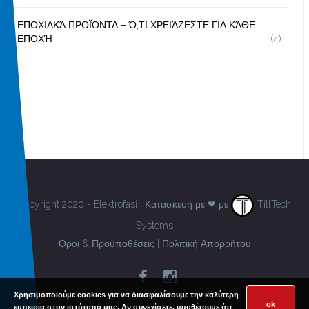
ΕΠΟΧΙΑΚΆ ΠΡΟΪΌΝΤΑ – Ό,ΤΙ ΧΡΕΙΆΖΕΣΤΕ ΓΙΑ ΚΆΘΕ
ΕΠΟΧΉ
(4)
Copyright 2020 - Elektrofasi | Κατασκευή με ❤ με
TillTech
Systems
Όροι & Προϋποθέσεις
|
Πολιτική Απορρήτου
Χρησιμοποιούμε cookies για να διασφαλίσουμε την καλύτερη
ok
εμπειρία στον ιστότοπό μας. Αν συνεχίσετε, υποθέτουμε ότι