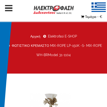
Τεμάχια - €
Αρχική
Elektrofasi E-SHOP
ΦΩΤΙΣΤΙΚΟ ΚΡΕΜΑΣΤΟ MIX-ROPE LP-150K -S- MIX-ROPE
WH-BRModel 31-1104