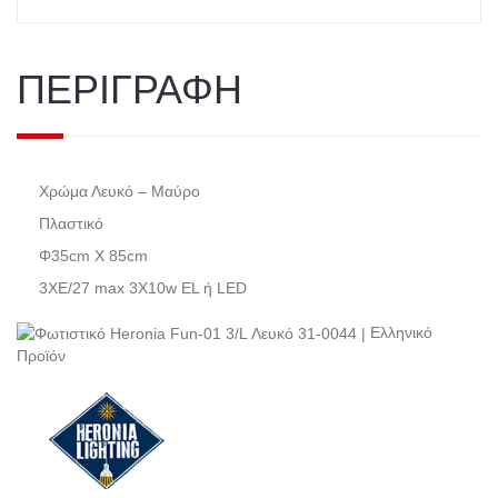
ΠΕΡΙΓΡΑΦΗ
Χρώμα Λευκό – Μαύρο
Πλαστικό
Φ35cm Χ 85cm
3ΧE/27 max 3Χ10w EL ή LED
Ελληνικό
Προϊόν