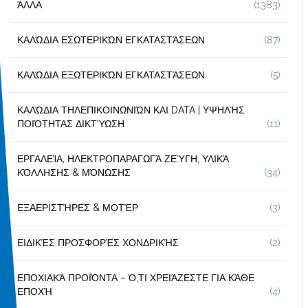
ΆΛΛΑ
(1383)
ΚΑΛΏΔΙΑ ΕΣΩΤΕΡΙΚΏΝ ΕΓΚΑΤΑΣΤΆΣΕΩΝ
(87)
ΚΑΛΏΔΙΑ ΕΞΩΤΕΡΙΚΏΝ ΕΓΚΑΤΑΣΤΆΣΕΩΝ
(5)
ΚΑΛΏΔΙΑ ΤΗΛΕΠΙΚΟΙΝΩΝΙΏΝ ΚΑΙ DATA | ΥΨΗΛΉΣ
ΠΟΙΌΤΗΤΑΣ ΔΙΚΤΎΩΣΗ
(11)
ΕΡΓΑΛΕΊΑ, ΗΛΕΚΤΡΟΠΑΡΑΓΩΓΆ ΖΕΎΓΗ, ΥΛΙΚΆ
ΚΌΛΛΗΣΗΣ & ΜΌΝΩΣΗΣ
(34)
ΕΞΑΕΡΙΣΤΉΡΕΣ & ΜΟΤΈΡ
(3)
ΕΙΔΙΚΈΣ ΠΡΟΣΦΟΡΈΣ ΧΟΝΔΡΙΚΉΣ
(2)
ΕΠΟΧΙΑΚΆ ΠΡΟΪΌΝΤΑ – Ό,ΤΙ ΧΡΕΙΆΖΕΣΤΕ ΓΙΑ ΚΆΘΕ
ΕΠΟΧΉ
(4)