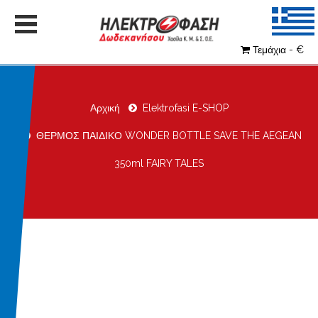
Τεμάχια - €
Αρχική
Elektrofasi E-SHOP
ΘΕΡΜΟΣ ΠΑΙΔΙΚΟ WONDER BOTTLE SAVE THE AEGEAN
350ml FAIRY TALES