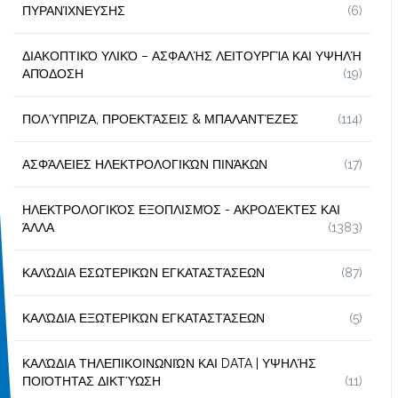
ΠΥΡΑΝΊΧΝΕΥΣΗΣ
(6)
ΔΙΑΚΟΠΤΙΚΌ ΥΛΙΚΌ – ΑΣΦΑΛΉΣ ΛΕΙΤΟΥΡΓΊΑ ΚΑΙ ΥΨΗΛΉ
ΑΠΌΔΟΣΗ
(19)
ΠΟΛΎΠΡΙΖΑ, ΠΡΟΕΚΤΆΣΕΙΣ & ΜΠΑΛΑΝΤΈΖΕΣ
(114)
ΑΣΦΆΛΕΙΕΣ ΗΛΕΚΤΡΟΛΟΓΙΚΏΝ ΠΙΝΆΚΩΝ
(17)
ΗΛΕΚΤΡΟΛΟΓΙΚΌΣ ΕΞΟΠΛΙΣΜΌΣ - ΑΚΡΟΔΈΚΤΕΣ ΚΑΙ
ΆΛΛΑ
(1383)
ΚΑΛΏΔΙΑ ΕΣΩΤΕΡΙΚΏΝ ΕΓΚΑΤΑΣΤΆΣΕΩΝ
(87)
ΚΑΛΏΔΙΑ ΕΞΩΤΕΡΙΚΏΝ ΕΓΚΑΤΑΣΤΆΣΕΩΝ
(5)
ΚΑΛΏΔΙΑ ΤΗΛΕΠΙΚΟΙΝΩΝΙΏΝ ΚΑΙ DATA | ΥΨΗΛΉΣ
ΠΟΙΌΤΗΤΑΣ ΔΙΚΤΎΩΣΗ
(11)