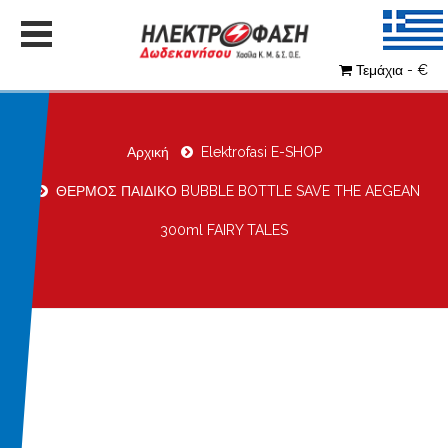
Τεμάχια - €
Αρχική
Elektrofasi E-SHOP
ΘΕΡΜΟΣ ΠΑΙΔΙΚΟ BUBBLE BOTTLE SAVE THE AEGEAN
300ml FAIRY TALES