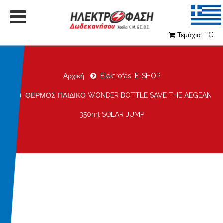
Τεμάχια - €
Αρχική
Elektrofasi E-SHOP
ΘΕΡΜΟΣ ΠΑΙΔΙΚΟ WONDER BOTTLE SAVE THE AEGEAN
350ml SOLAR JUMP