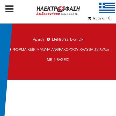
Τεμάχια - €
Αρχική
Elektrofasi E-SHOP
ΦΟΡΜΑ ΚΕΪΚ MAGMA ΑΝΘΡΑΚΟΥΧΟΥ ΧΑΛΥΒΑ 28.5x7cm
ΜΕ 2 ΒΑΣΕΙΣ