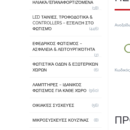
ΗΛΙΑΚΆ/ΕΠΑΝΑΦΟΡΤΙΖΌΜΕΝΑ
(18)
LED ΤΑΙΝΊΕΣ, ΤΡΟΦΟΔΟΤΙΚΆ &
CONTROLLERS – ΕΞΈΛΙΞΗ ΣΤΟ
Ανοξείδω
ΦΩΤΙΣΜΌ
(446)
ΕΦΕΔΡΙΚΌΣ ΦΩΤΙΣΜΌΣ –
ΑΣΦΆΛΕΙΑ & ΛΕΙΤΟΥΡΓΙΚΌΤΗΤΑ
(2)
ΦΩΤΙΣΤΙΚΆ ΟΔΏΝ & ΕΞΩΤΕΡΙΚΏΝ
ΧΏΡΩΝ
(6)
Κωδικός
ΛΑΜΠΤΉΡΕΣ – ΙΔΑΝΙΚΌΣ
ΦΩΤΙΣΜΌΣ ΓΙΑ ΚΆΘΕ ΧΏΡΟ
(960)
ΟΙΚΙΑΚΈΣ ΣΥΣΚΕΥΈΣ
(56)
ΠΡ
ΜΙΚΡΟΣΥΣΚΕΥΈΣ ΚΟΥΖΊΝΑΣ
(8)