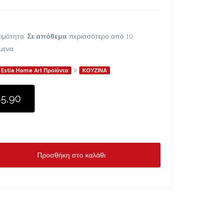
ιμότητα:
Σε απόθεμα
περισσότερο από 10
ίμενα
>
Estia Home Art Προϊόντα
ΚΟΥΖΙΝΑ
5,90
Προσθήκη στο καλάθι