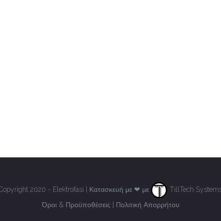
Copyright 2020 - Elektrofasi | Κατασκευή με ❤ με
TillTech System
Όροι & Προϋποθέσεις
|
Πολιτική Απορρήτου