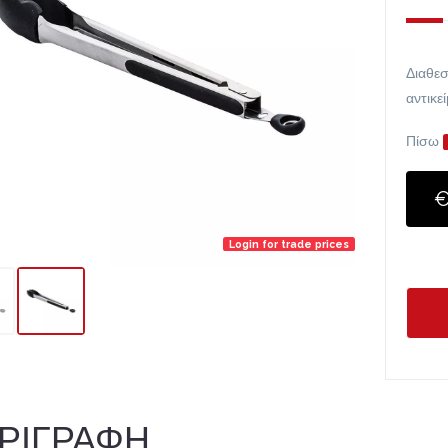
Διαθεσ
αντικε
Πίσω
€
Login for trade prices
ΡΙΓΡΑΦΗ