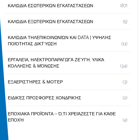
ΚΑΛΏΔΙΑ ΕΣΩΤΕΡΙΚΏΝ ΕΓΚΑΤΑΣΤΆΣΕΩΝ
(87)
ΚΑΛΏΔΙΑ ΕΞΩΤΕΡΙΚΏΝ ΕΓΚΑΤΑΣΤΆΣΕΩΝ
(5)
ΚΑΛΏΔΙΑ ΤΗΛΕΠΙΚΟΙΝΩΝΙΏΝ ΚΑΙ DATA | ΥΨΗΛΉΣ
ΠΟΙΌΤΗΤΑΣ ΔΙΚΤΎΩΣΗ
(11)
ΕΡΓΑΛΕΊΑ, ΗΛΕΚΤΡΟΠΑΡΑΓΩΓΆ ΖΕΎΓΗ, ΥΛΙΚΆ
ΚΌΛΛΗΣΗΣ & ΜΌΝΩΣΗΣ
(34)
ΕΞΑΕΡΙΣΤΉΡΕΣ & ΜΟΤΈΡ
(3)
ΕΙΔΙΚΈΣ ΠΡΟΣΦΟΡΈΣ ΧΟΝΔΡΙΚΉΣ
(2)
ΕΠΟΧΙΑΚΆ ΠΡΟΪΌΝΤΑ – Ό,ΤΙ ΧΡΕΙΆΖΕΣΤΕ ΓΙΑ ΚΆΘΕ
ΕΠΟΧΉ
(4)