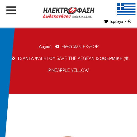
Τεμάχια - €
Αρχική
Elektrofasi E-SHOP
ΤΣΑΝΤΑ ΦΑΓΗΤΟΥ SAVE THE AEGEAN ΙΣΟΘΕΡΜΙΚΗ 7lt
PINEAPPLE YELLOW