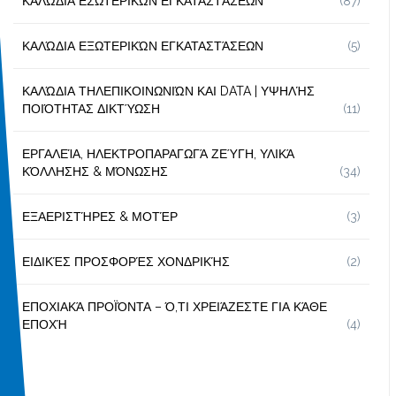
ΚΑΛΏΔΙΑ ΕΣΩΤΕΡΙΚΏΝ ΕΓΚΑΤΑΣΤΆΣΕΩΝ
(87)
ΚΑΛΏΔΙΑ ΕΞΩΤΕΡΙΚΏΝ ΕΓΚΑΤΑΣΤΆΣΕΩΝ
(5)
ΚΑΛΏΔΙΑ ΤΗΛΕΠΙΚΟΙΝΩΝΙΏΝ ΚΑΙ DATA | ΥΨΗΛΉΣ
ΠΟΙΌΤΗΤΑΣ ΔΙΚΤΎΩΣΗ
(11)
ΕΡΓΑΛΕΊΑ, ΗΛΕΚΤΡΟΠΑΡΑΓΩΓΆ ΖΕΎΓΗ, ΥΛΙΚΆ
ΚΌΛΛΗΣΗΣ & ΜΌΝΩΣΗΣ
(34)
ΕΞΑΕΡΙΣΤΉΡΕΣ & ΜΟΤΈΡ
(3)
ΕΙΔΙΚΈΣ ΠΡΟΣΦΟΡΈΣ ΧΟΝΔΡΙΚΉΣ
(2)
ΕΠΟΧΙΑΚΆ ΠΡΟΪΌΝΤΑ – Ό,ΤΙ ΧΡΕΙΆΖΕΣΤΕ ΓΙΑ ΚΆΘΕ
ΕΠΟΧΉ
(4)