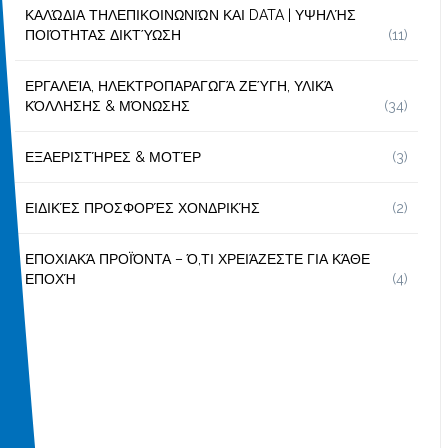
ΚΑΛΏΔΙΑ ΤΗΛΕΠΙΚΟΙΝΩΝΙΏΝ ΚΑΙ DATA | ΥΨΗΛΉΣ
ΠΟΙΌΤΗΤΑΣ ΔΙΚΤΎΩΣΗ
(11)
ΕΡΓΑΛΕΊΑ, ΗΛΕΚΤΡΟΠΑΡΑΓΩΓΆ ΖΕΎΓΗ, ΥΛΙΚΆ
ΚΌΛΛΗΣΗΣ & ΜΌΝΩΣΗΣ
(34)
ΕΞΑΕΡΙΣΤΉΡΕΣ & ΜΟΤΈΡ
(3)
ΕΙΔΙΚΈΣ ΠΡΟΣΦΟΡΈΣ ΧΟΝΔΡΙΚΉΣ
(2)
ΕΠΟΧΙΑΚΆ ΠΡΟΪΌΝΤΑ – Ό,ΤΙ ΧΡΕΙΆΖΕΣΤΕ ΓΙΑ ΚΆΘΕ
ΕΠΟΧΉ
(4)