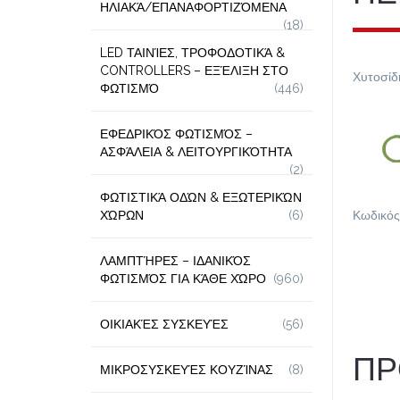
ΗΛΙΑΚΆ/ΕΠΑΝΑΦΟΡΤΙΖΌΜΕΝΑ
(18)
LED ΤΑΙΝΊΕΣ, ΤΡΟΦΟΔΟΤΙΚΆ &
CONTROLLERS – ΕΞΈΛΙΞΗ ΣΤΟ
Χυτοσίδ
ΦΩΤΙΣΜΌ
(446)
ΕΦΕΔΡΙΚΌΣ ΦΩΤΙΣΜΌΣ –
ΑΣΦΆΛΕΙΑ & ΛΕΙΤΟΥΡΓΙΚΌΤΗΤΑ
(2)
ΦΩΤΙΣΤΙΚΆ ΟΔΏΝ & ΕΞΩΤΕΡΙΚΏΝ
ΧΏΡΩΝ
(6)
Κωδικός
ΛΑΜΠΤΉΡΕΣ – ΙΔΑΝΙΚΌΣ
ΦΩΤΙΣΜΌΣ ΓΙΑ ΚΆΘΕ ΧΏΡΟ
(960)
ΟΙΚΙΑΚΈΣ ΣΥΣΚΕΥΈΣ
(56)
ΠΡ
ΜΙΚΡΟΣΥΣΚΕΥΈΣ ΚΟΥΖΊΝΑΣ
(8)