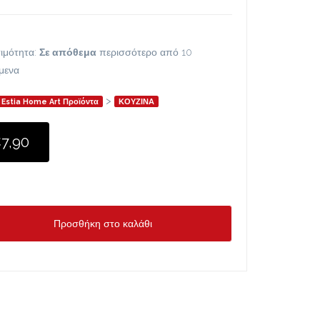
ιμότητα:
Σε απόθεμα
περισσότερο από 10
ίμενα
>
Estia Home Art Προϊόντα
ΚΟΥΖΙΝΑ
7,90
Προσθήκη στο καλάθι