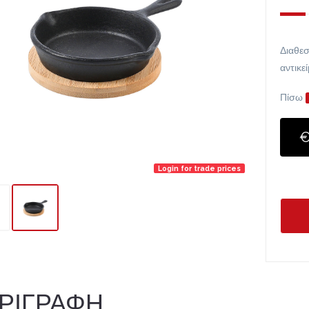
Διαθεσ
αντικε
Πίσω
€
Login for trade prices
ΡΙΓΡΑΦΗ