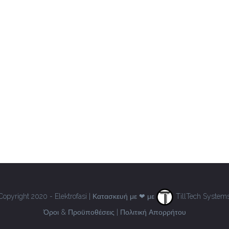
Copyright 2020 - Elektrofasi | Κατασκευή με ❤ με
TillTech System
Όροι & Προϋποθέσεις
|
Πολιτική Απορρήτου