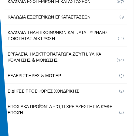
ΚΑΛΏΔΙΑ ΕΣΩΤΕΡΙΚΏΝ ΕΓΚΑΤΑΣΤΆΣΕΩΝ
(87)
ΚΑΛΏΔΙΑ ΕΞΩΤΕΡΙΚΏΝ ΕΓΚΑΤΑΣΤΆΣΕΩΝ
(5)
ΚΑΛΏΔΙΑ ΤΗΛΕΠΙΚΟΙΝΩΝΙΏΝ ΚΑΙ DATA | ΥΨΗΛΉΣ
ΠΟΙΌΤΗΤΑΣ ΔΙΚΤΎΩΣΗ
(11)
ΕΡΓΑΛΕΊΑ, ΗΛΕΚΤΡΟΠΑΡΑΓΩΓΆ ΖΕΎΓΗ, ΥΛΙΚΆ
ΚΌΛΛΗΣΗΣ & ΜΌΝΩΣΗΣ
(34)
ΕΞΑΕΡΙΣΤΉΡΕΣ & ΜΟΤΈΡ
(3)
ΕΙΔΙΚΈΣ ΠΡΟΣΦΟΡΈΣ ΧΟΝΔΡΙΚΉΣ
(2)
ΕΠΟΧΙΑΚΆ ΠΡΟΪΌΝΤΑ – Ό,ΤΙ ΧΡΕΙΆΖΕΣΤΕ ΓΙΑ ΚΆΘΕ
ΕΠΟΧΉ
(4)