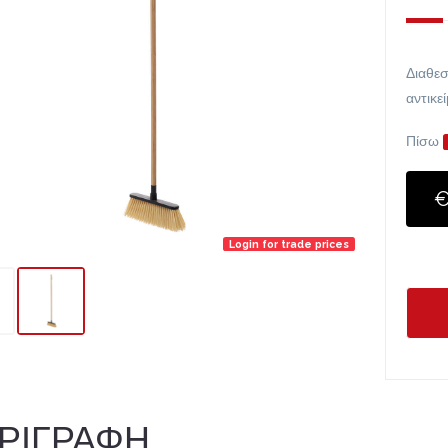
Διαθεσ
αντικε
Πίσω
€
Login for trade prices
ΡΙΓΡΑΦΗ