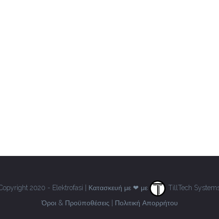
Copyright 2020 - Elektrofasi | Κατασκευή με ❤ με
TillTech System
Όροι & Προϋποθέσεις
|
Πολιτική Απορρήτου