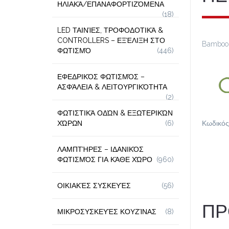
ΗΛΙΑΚΆ/ΕΠΑΝΑΦΟΡΤΙΖΌΜΕΝΑ
(18)
LED ΤΑΙΝΊΕΣ, ΤΡΟΦΟΔΟΤΙΚΆ &
CONTROLLERS – ΕΞΈΛΙΞΗ ΣΤΟ
Bamboo 
ΦΩΤΙΣΜΌ
(446)
ΕΦΕΔΡΙΚΌΣ ΦΩΤΙΣΜΌΣ –
ΑΣΦΆΛΕΙΑ & ΛΕΙΤΟΥΡΓΙΚΌΤΗΤΑ
(2)
ΦΩΤΙΣΤΙΚΆ ΟΔΏΝ & ΕΞΩΤΕΡΙΚΏΝ
ΧΏΡΩΝ
(6)
Κωδικός
ΛΑΜΠΤΉΡΕΣ – ΙΔΑΝΙΚΌΣ
ΦΩΤΙΣΜΌΣ ΓΙΑ ΚΆΘΕ ΧΏΡΟ
(960)
ΟΙΚΙΑΚΈΣ ΣΥΣΚΕΥΈΣ
(56)
ΠΡ
ΜΙΚΡΟΣΥΣΚΕΥΈΣ ΚΟΥΖΊΝΑΣ
(8)