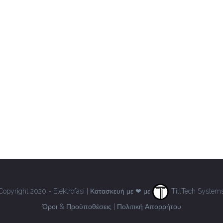
Copyright 2020 - Elektrofasi | Κατασκευή με ❤ με
TillTech System
Όροι & Προϋποθέσεις
|
Πολιτική Απορρήτου