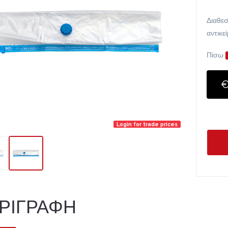
Διαθεσ
αντικε
Πίσω
€
Login for trade prices
ΡΙΓΡΑΦΗ