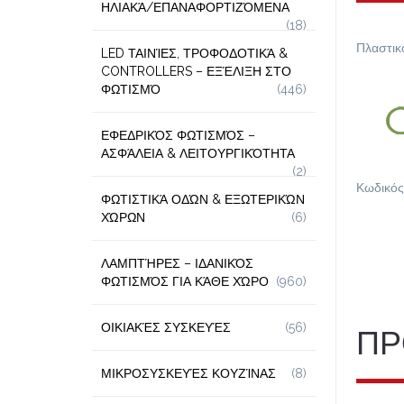
ΗΛΙΑΚΆ/ΕΠΑΝΑΦΟΡΤΙΖΌΜΕΝΑ
(18)
Πλαστικ
LED ΤΑΙΝΊΕΣ, ΤΡΟΦΟΔΟΤΙΚΆ &
CONTROLLERS – ΕΞΈΛΙΞΗ ΣΤΟ
ΦΩΤΙΣΜΌ
(446)
ΕΦΕΔΡΙΚΌΣ ΦΩΤΙΣΜΌΣ –
ΑΣΦΆΛΕΙΑ & ΛΕΙΤΟΥΡΓΙΚΌΤΗΤΑ
(2)
Κωδικός
ΦΩΤΙΣΤΙΚΆ ΟΔΏΝ & ΕΞΩΤΕΡΙΚΏΝ
ΧΏΡΩΝ
(6)
ΛΑΜΠΤΉΡΕΣ – ΙΔΑΝΙΚΌΣ
ΦΩΤΙΣΜΌΣ ΓΙΑ ΚΆΘΕ ΧΏΡΟ
(960)
ΟΙΚΙΑΚΈΣ ΣΥΣΚΕΥΈΣ
(56)
ΠΡ
ΜΙΚΡΟΣΥΣΚΕΥΈΣ ΚΟΥΖΊΝΑΣ
(8)