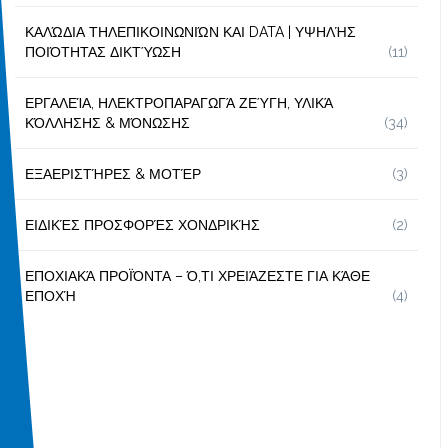
ΚΑΛΏΔΙΑ ΤΗΛΕΠΙΚΟΙΝΩΝΙΏΝ ΚΑΙ DATA | ΥΨΗΛΉΣ
ΠΟΙΌΤΗΤΑΣ ΔΙΚΤΎΩΣΗ
(11)
ΕΡΓΑΛΕΊΑ, ΗΛΕΚΤΡΟΠΑΡΑΓΩΓΆ ΖΕΎΓΗ, ΥΛΙΚΆ
ΚΌΛΛΗΣΗΣ & ΜΌΝΩΣΗΣ
(34)
ΕΞΑΕΡΙΣΤΉΡΕΣ & ΜΟΤΈΡ
(3)
ΕΙΔΙΚΈΣ ΠΡΟΣΦΟΡΈΣ ΧΟΝΔΡΙΚΉΣ
(2)
ΕΠΟΧΙΑΚΆ ΠΡΟΪΌΝΤΑ – Ό,ΤΙ ΧΡΕΙΆΖΕΣΤΕ ΓΙΑ ΚΆΘΕ
ΕΠΟΧΉ
(4)