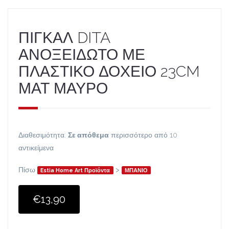
ΠΙΓΚΑΛ DITA
ΑΝΟΞΕΙΔΩΤΟ ΜΕ
ΠΛΑΣΤΙΚΟ ΔΟΧΕΙΟ 23CM
ΜΑΤ ΜΑΥΡΟ
Διαθεσιμότητα:
Σε απόθεμα
περισσότερο από 10
αντικείμενα
Πίσω
>
Estia Home Art Προϊόντα
ΜΠΑΝΙΟ
€13,90