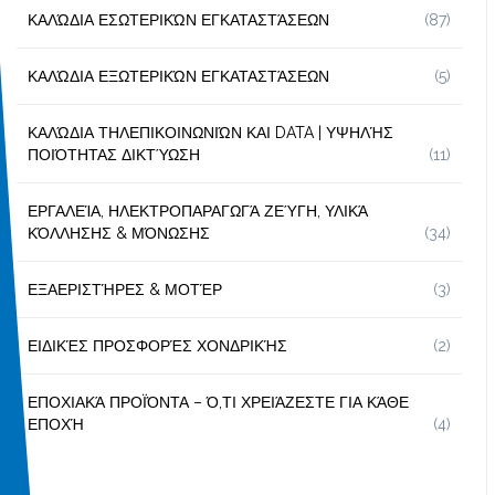
ΚΑΛΏΔΙΑ ΕΣΩΤΕΡΙΚΏΝ ΕΓΚΑΤΑΣΤΆΣΕΩΝ
(87)
ΚΑΛΏΔΙΑ ΕΞΩΤΕΡΙΚΏΝ ΕΓΚΑΤΑΣΤΆΣΕΩΝ
(5)
ΚΑΛΏΔΙΑ ΤΗΛΕΠΙΚΟΙΝΩΝΙΏΝ ΚΑΙ DATA | ΥΨΗΛΉΣ
ΠΟΙΌΤΗΤΑΣ ΔΙΚΤΎΩΣΗ
(11)
ΕΡΓΑΛΕΊΑ, ΗΛΕΚΤΡΟΠΑΡΑΓΩΓΆ ΖΕΎΓΗ, ΥΛΙΚΆ
ΚΌΛΛΗΣΗΣ & ΜΌΝΩΣΗΣ
(34)
ΕΞΑΕΡΙΣΤΉΡΕΣ & ΜΟΤΈΡ
(3)
ΕΙΔΙΚΈΣ ΠΡΟΣΦΟΡΈΣ ΧΟΝΔΡΙΚΉΣ
(2)
ΕΠΟΧΙΑΚΆ ΠΡΟΪΌΝΤΑ – Ό,ΤΙ ΧΡΕΙΆΖΕΣΤΕ ΓΙΑ ΚΆΘΕ
ΕΠΟΧΉ
(4)