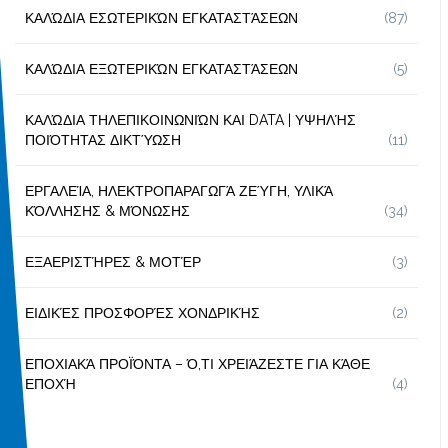
ΚΑΛΏΔΙΑ ΕΣΩΤΕΡΙΚΏΝ ΕΓΚΑΤΑΣΤΆΣΕΩΝ
(87)
ΚΑΛΏΔΙΑ ΕΞΩΤΕΡΙΚΏΝ ΕΓΚΑΤΑΣΤΆΣΕΩΝ
(5)
ΚΑΛΏΔΙΑ ΤΗΛΕΠΙΚΟΙΝΩΝΙΏΝ ΚΑΙ DATA | ΥΨΗΛΉΣ
ΠΟΙΌΤΗΤΑΣ ΔΙΚΤΎΩΣΗ
(11)
ΕΡΓΑΛΕΊΑ, ΗΛΕΚΤΡΟΠΑΡΑΓΩΓΆ ΖΕΎΓΗ, ΥΛΙΚΆ
ΚΌΛΛΗΣΗΣ & ΜΌΝΩΣΗΣ
(34)
ΕΞΑΕΡΙΣΤΉΡΕΣ & ΜΟΤΈΡ
(3)
ΕΙΔΙΚΈΣ ΠΡΟΣΦΟΡΈΣ ΧΟΝΔΡΙΚΉΣ
(2)
ΕΠΟΧΙΑΚΆ ΠΡΟΪΌΝΤΑ – Ό,ΤΙ ΧΡΕΙΆΖΕΣΤΕ ΓΙΑ ΚΆΘΕ
ΕΠΟΧΉ
(4)