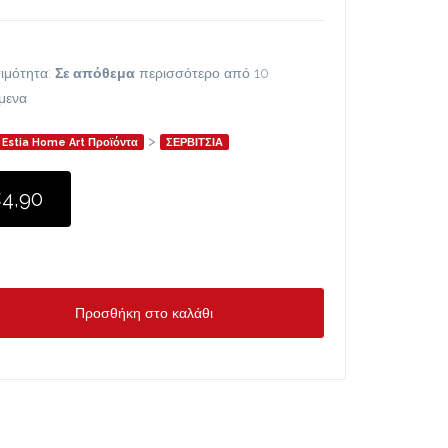
ιμότητα:
Σε απόθεμα
περισσότερο από 10
ίμενα
>
Estia Home Art Προϊόντα
ΣΕΡΒΙΤΣΙΑ
4,90
Προσθήκη στο καλάθι