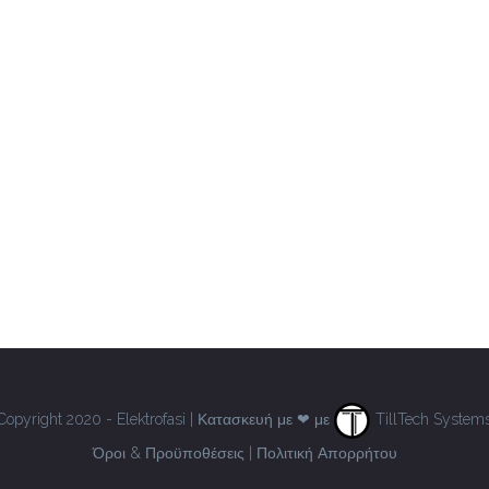
Copyright 2020 - Elektrofasi | Κατασκευή με ❤ με
TillTech System
Όροι & Προϋποθέσεις
|
Πολιτική Απορρήτου