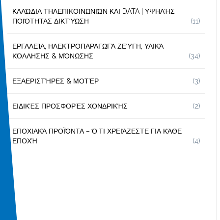
ΚΑΛΏΔΙΑ ΤΗΛΕΠΙΚΟΙΝΩΝΙΏΝ ΚΑΙ DATA | ΥΨΗΛΉΣ
ΠΟΙΌΤΗΤΑΣ ΔΙΚΤΎΩΣΗ
(11)
ΕΡΓΑΛΕΊΑ, ΗΛΕΚΤΡΟΠΑΡΑΓΩΓΆ ΖΕΎΓΗ, ΥΛΙΚΆ
ΚΌΛΛΗΣΗΣ & ΜΌΝΩΣΗΣ
(34)
ΕΞΑΕΡΙΣΤΉΡΕΣ & ΜΟΤΈΡ
(3)
ΕΙΔΙΚΈΣ ΠΡΟΣΦΟΡΈΣ ΧΟΝΔΡΙΚΉΣ
(2)
ΕΠΟΧΙΑΚΆ ΠΡΟΪΌΝΤΑ – Ό,ΤΙ ΧΡΕΙΆΖΕΣΤΕ ΓΙΑ ΚΆΘΕ
ΕΠΟΧΉ
(4)