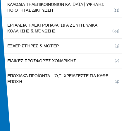
ΚΑΛΏΔΙΑ ΤΗΛΕΠΙΚΟΙΝΩΝΙΏΝ ΚΑΙ DATA | ΥΨΗΛΉΣ
ΠΟΙΌΤΗΤΑΣ ΔΙΚΤΎΩΣΗ
(11)
ΕΡΓΑΛΕΊΑ, ΗΛΕΚΤΡΟΠΑΡΑΓΩΓΆ ΖΕΎΓΗ, ΥΛΙΚΆ
ΚΌΛΛΗΣΗΣ & ΜΌΝΩΣΗΣ
(34)
ΕΞΑΕΡΙΣΤΉΡΕΣ & ΜΟΤΈΡ
(3)
ΕΙΔΙΚΈΣ ΠΡΟΣΦΟΡΈΣ ΧΟΝΔΡΙΚΉΣ
(2)
ΕΠΟΧΙΑΚΆ ΠΡΟΪΌΝΤΑ – Ό,ΤΙ ΧΡΕΙΆΖΕΣΤΕ ΓΙΑ ΚΆΘΕ
ΕΠΟΧΉ
(4)