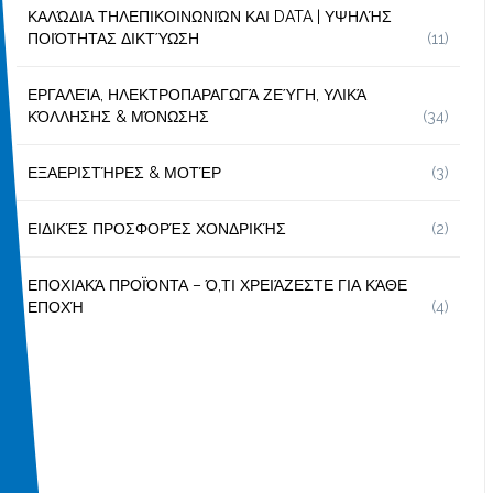
ΚΑΛΏΔΙΑ ΤΗΛΕΠΙΚΟΙΝΩΝΙΏΝ ΚΑΙ DATA | ΥΨΗΛΉΣ
ΠΟΙΌΤΗΤΑΣ ΔΙΚΤΎΩΣΗ
(11)
ΕΡΓΑΛΕΊΑ, ΗΛΕΚΤΡΟΠΑΡΑΓΩΓΆ ΖΕΎΓΗ, ΥΛΙΚΆ
ΚΌΛΛΗΣΗΣ & ΜΌΝΩΣΗΣ
(34)
ΕΞΑΕΡΙΣΤΉΡΕΣ & ΜΟΤΈΡ
(3)
ΕΙΔΙΚΈΣ ΠΡΟΣΦΟΡΈΣ ΧΟΝΔΡΙΚΉΣ
(2)
ΕΠΟΧΙΑΚΆ ΠΡΟΪΌΝΤΑ – Ό,ΤΙ ΧΡΕΙΆΖΕΣΤΕ ΓΙΑ ΚΆΘΕ
ΕΠΟΧΉ
(4)