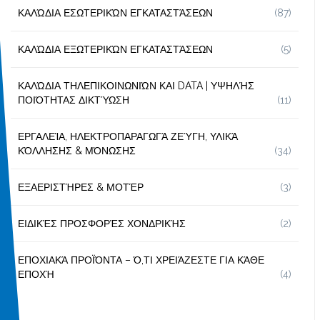
ΚΑΛΏΔΙΑ ΕΣΩΤΕΡΙΚΏΝ ΕΓΚΑΤΑΣΤΆΣΕΩΝ
(87)
ΚΑΛΏΔΙΑ ΕΞΩΤΕΡΙΚΏΝ ΕΓΚΑΤΑΣΤΆΣΕΩΝ
(5)
ΚΑΛΏΔΙΑ ΤΗΛΕΠΙΚΟΙΝΩΝΙΏΝ ΚΑΙ DATA | ΥΨΗΛΉΣ
ΠΟΙΌΤΗΤΑΣ ΔΙΚΤΎΩΣΗ
(11)
ΕΡΓΑΛΕΊΑ, ΗΛΕΚΤΡΟΠΑΡΑΓΩΓΆ ΖΕΎΓΗ, ΥΛΙΚΆ
ΚΌΛΛΗΣΗΣ & ΜΌΝΩΣΗΣ
(34)
ΕΞΑΕΡΙΣΤΉΡΕΣ & ΜΟΤΈΡ
(3)
ΕΙΔΙΚΈΣ ΠΡΟΣΦΟΡΈΣ ΧΟΝΔΡΙΚΉΣ
(2)
ΕΠΟΧΙΑΚΆ ΠΡΟΪΌΝΤΑ – Ό,ΤΙ ΧΡΕΙΆΖΕΣΤΕ ΓΙΑ ΚΆΘΕ
ΕΠΟΧΉ
(4)