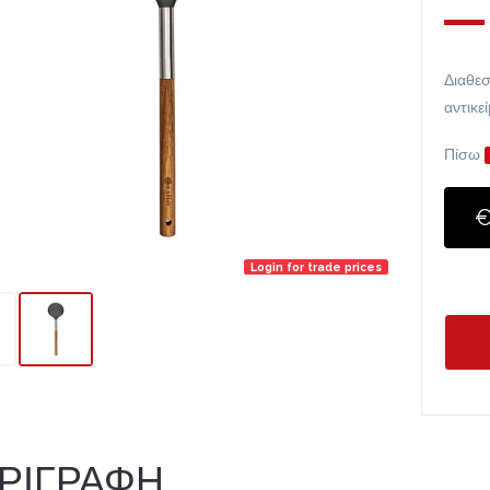
Διαθεσ
αντικε
Πίσω
€
Login for trade prices
ΡΙΓΡΑΦΗ