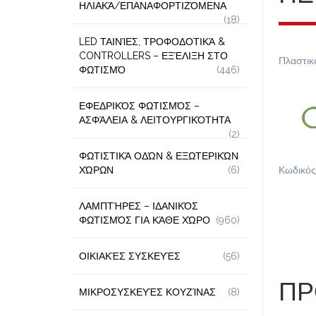
ΗΛΙΑΚΆ/ΕΠΑΝΑΦΟΡΤΙΖΌΜΕΝΑ
(18)
LED ΤΑΙΝΊΕΣ, ΤΡΟΦΟΔΟΤΙΚΆ &
CONTROLLERS – ΕΞΈΛΙΞΗ ΣΤΟ
Πλαστικ
ΦΩΤΙΣΜΌ
(446)
ΕΦΕΔΡΙΚΌΣ ΦΩΤΙΣΜΌΣ –
ΑΣΦΆΛΕΙΑ & ΛΕΙΤΟΥΡΓΙΚΌΤΗΤΑ
(2)
ΦΩΤΙΣΤΙΚΆ ΟΔΏΝ & ΕΞΩΤΕΡΙΚΏΝ
ΧΏΡΩΝ
(6)
Κωδικός
ΛΑΜΠΤΉΡΕΣ – ΙΔΑΝΙΚΌΣ
ΦΩΤΙΣΜΌΣ ΓΙΑ ΚΆΘΕ ΧΏΡΟ
(960)
ΟΙΚΙΑΚΈΣ ΣΥΣΚΕΥΈΣ
(56)
ΠΡ
ΜΙΚΡΟΣΥΣΚΕΥΈΣ ΚΟΥΖΊΝΑΣ
(8)