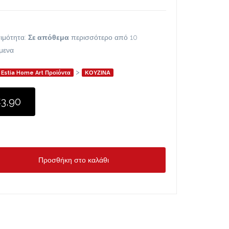
ιμότητα:
Σε απόθεμα
περισσότερο από 10
ίμενα
>
Estia Home Art Προϊόντα
ΚΟΥΖΙΝΑ
3,90
Προσθήκη στο καλάθι