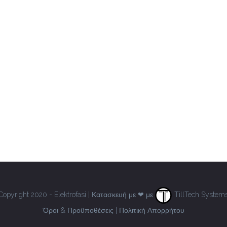
Copyright 2020 - Elektrofasi | Κατασκευή με ❤ με
TillTech System
Όροι & Προϋποθέσεις
|
Πολιτική Απορρήτου