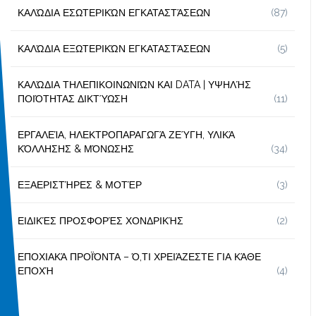
ΚΑΛΏΔΙΑ ΕΣΩΤΕΡΙΚΏΝ ΕΓΚΑΤΑΣΤΆΣΕΩΝ
(87)
ΚΑΛΏΔΙΑ ΕΞΩΤΕΡΙΚΏΝ ΕΓΚΑΤΑΣΤΆΣΕΩΝ
(5)
ΚΑΛΏΔΙΑ ΤΗΛΕΠΙΚΟΙΝΩΝΙΏΝ ΚΑΙ DATA | ΥΨΗΛΉΣ
ΠΟΙΌΤΗΤΑΣ ΔΙΚΤΎΩΣΗ
(11)
ΕΡΓΑΛΕΊΑ, ΗΛΕΚΤΡΟΠΑΡΑΓΩΓΆ ΖΕΎΓΗ, ΥΛΙΚΆ
ΚΌΛΛΗΣΗΣ & ΜΌΝΩΣΗΣ
(34)
ΕΞΑΕΡΙΣΤΉΡΕΣ & ΜΟΤΈΡ
(3)
ΕΙΔΙΚΈΣ ΠΡΟΣΦΟΡΈΣ ΧΟΝΔΡΙΚΉΣ
(2)
ΕΠΟΧΙΑΚΆ ΠΡΟΪΌΝΤΑ – Ό,ΤΙ ΧΡΕΙΆΖΕΣΤΕ ΓΙΑ ΚΆΘΕ
ΕΠΟΧΉ
(4)