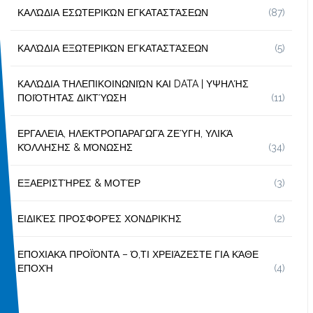
ΚΑΛΏΔΙΑ ΕΣΩΤΕΡΙΚΏΝ ΕΓΚΑΤΑΣΤΆΣΕΩΝ
(87)
ΚΑΛΏΔΙΑ ΕΞΩΤΕΡΙΚΏΝ ΕΓΚΑΤΑΣΤΆΣΕΩΝ
(5)
ΚΑΛΏΔΙΑ ΤΗΛΕΠΙΚΟΙΝΩΝΙΏΝ ΚΑΙ DATA | ΥΨΗΛΉΣ
ΠΟΙΌΤΗΤΑΣ ΔΙΚΤΎΩΣΗ
(11)
ΕΡΓΑΛΕΊΑ, ΗΛΕΚΤΡΟΠΑΡΑΓΩΓΆ ΖΕΎΓΗ, ΥΛΙΚΆ
ΚΌΛΛΗΣΗΣ & ΜΌΝΩΣΗΣ
(34)
ΕΞΑΕΡΙΣΤΉΡΕΣ & ΜΟΤΈΡ
(3)
ΕΙΔΙΚΈΣ ΠΡΟΣΦΟΡΈΣ ΧΟΝΔΡΙΚΉΣ
(2)
ΕΠΟΧΙΑΚΆ ΠΡΟΪΌΝΤΑ – Ό,ΤΙ ΧΡΕΙΆΖΕΣΤΕ ΓΙΑ ΚΆΘΕ
ΕΠΟΧΉ
(4)