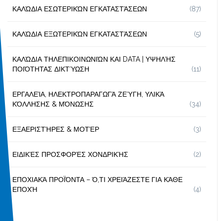
ΚΑΛΏΔΙΑ ΕΣΩΤΕΡΙΚΏΝ ΕΓΚΑΤΑΣΤΆΣΕΩΝ
(87)
ΚΑΛΏΔΙΑ ΕΞΩΤΕΡΙΚΏΝ ΕΓΚΑΤΑΣΤΆΣΕΩΝ
(5)
ΚΑΛΏΔΙΑ ΤΗΛΕΠΙΚΟΙΝΩΝΙΏΝ ΚΑΙ DATA | ΥΨΗΛΉΣ
ΠΟΙΌΤΗΤΑΣ ΔΙΚΤΎΩΣΗ
(11)
ΕΡΓΑΛΕΊΑ, ΗΛΕΚΤΡΟΠΑΡΑΓΩΓΆ ΖΕΎΓΗ, ΥΛΙΚΆ
ΚΌΛΛΗΣΗΣ & ΜΌΝΩΣΗΣ
(34)
ΕΞΑΕΡΙΣΤΉΡΕΣ & ΜΟΤΈΡ
(3)
ΕΙΔΙΚΈΣ ΠΡΟΣΦΟΡΈΣ ΧΟΝΔΡΙΚΉΣ
(2)
ΕΠΟΧΙΑΚΆ ΠΡΟΪΌΝΤΑ – Ό,ΤΙ ΧΡΕΙΆΖΕΣΤΕ ΓΙΑ ΚΆΘΕ
ΕΠΟΧΉ
(4)