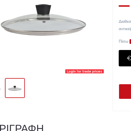
Διαθεσ
αντικε
Πίσω
€
Login for trade prices
ΡΙΓΡΑΦΗ