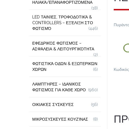
ΗΛΙΑΚΆ/ΕΠΑΝΑΦΟΡΤΙΖΌΜΕΝΑ
(18)
LED ΤΑΙΝΊΕΣ, ΤΡΟΦΟΔΟΤΙΚΆ &
CONTROLLERS – ΕΞΈΛΙΞΗ ΣΤΟ
Πυράντο
ΦΩΤΙΣΜΌ
(446)
ΕΦΕΔΡΙΚΌΣ ΦΩΤΙΣΜΌΣ –
ΑΣΦΆΛΕΙΑ & ΛΕΙΤΟΥΡΓΙΚΌΤΗΤΑ
(2)
ΦΩΤΙΣΤΙΚΆ ΟΔΏΝ & ΕΞΩΤΕΡΙΚΏΝ
ΧΏΡΩΝ
(6)
Κωδικός
ΛΑΜΠΤΉΡΕΣ – ΙΔΑΝΙΚΌΣ
ΦΩΤΙΣΜΌΣ ΓΙΑ ΚΆΘΕ ΧΏΡΟ
(960)
ΟΙΚΙΑΚΈΣ ΣΥΣΚΕΥΈΣ
(56)
ΠΡ
ΜΙΚΡΟΣΥΣΚΕΥΈΣ ΚΟΥΖΊΝΑΣ
(8)