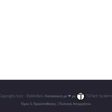
Copyright 2020 - Elektrofasi | Κατασκευή με ❤ με
TillTech System
Όροι & Προϋποθέσεις
|
Πολιτική Απορρήτου