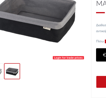
M
Διαθεσ
αντικε
Πίσω
€
Login for trade prices