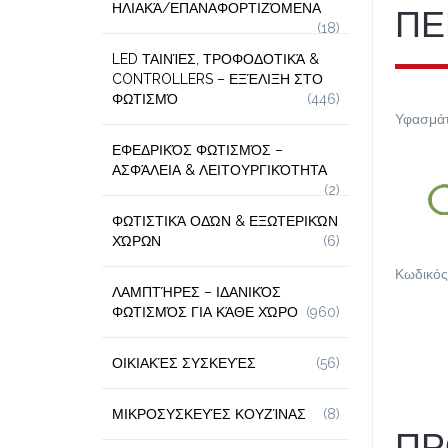
ΗΛΙΑΚΆ/ΕΠΑΝΑΦΟΡΤΙΖΌΜΕΝΑ
ΠΕ
(18)
LED ΤΑΙΝΊΕΣ, ΤΡΟΦΟΔΟΤΙΚΆ &
CONTROLLERS – ΕΞΈΛΙΞΗ ΣΤΟ
ΦΩΤΙΣΜΌ
(446)
Υφασμάτ
ΕΦΕΔΡΙΚΌΣ ΦΩΤΙΣΜΌΣ –
ΑΣΦΆΛΕΙΑ & ΛΕΙΤΟΥΡΓΙΚΌΤΗΤΑ
(2)
ΦΩΤΙΣΤΙΚΆ ΟΔΏΝ & ΕΞΩΤΕΡΙΚΏΝ
ΧΏΡΩΝ
(6)
Κωδικός
ΛΑΜΠΤΉΡΕΣ – ΙΔΑΝΙΚΌΣ
ΦΩΤΙΣΜΌΣ ΓΙΑ ΚΆΘΕ ΧΏΡΟ
(960)
ΟΙΚΙΑΚΈΣ ΣΥΣΚΕΥΈΣ
(56)
ΜΙΚΡΟΣΥΣΚΕΥΈΣ ΚΟΥΖΊΝΑΣ
(8)
ΠΡ