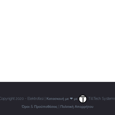
Copyright 2020 - Elektrofasi | Κατασκευή με ❤ με
TillTech System
Όροι & Προϋποθέσεις
|
Πολιτική Απορρήτου