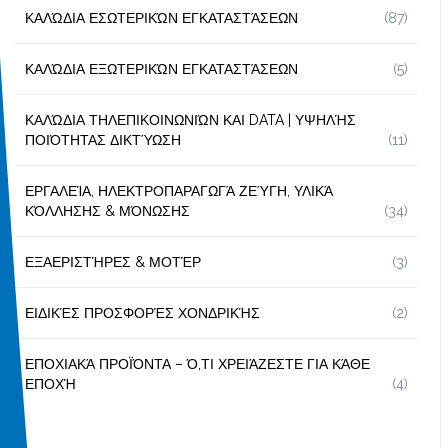
ΚΑΛΏΔΙΑ ΕΣΩΤΕΡΙΚΏΝ ΕΓΚΑΤΑΣΤΆΣΕΩΝ
(87)
ΚΑΛΏΔΙΑ ΕΞΩΤΕΡΙΚΏΝ ΕΓΚΑΤΑΣΤΆΣΕΩΝ
(5)
ΚΑΛΏΔΙΑ ΤΗΛΕΠΙΚΟΙΝΩΝΙΏΝ ΚΑΙ DATA | ΥΨΗΛΉΣ
ΠΟΙΌΤΗΤΑΣ ΔΙΚΤΎΩΣΗ
(11)
ΕΡΓΑΛΕΊΑ, ΗΛΕΚΤΡΟΠΑΡΑΓΩΓΆ ΖΕΎΓΗ, ΥΛΙΚΆ
ΚΌΛΛΗΣΗΣ & ΜΌΝΩΣΗΣ
(34)
ΕΞΑΕΡΙΣΤΉΡΕΣ & ΜΟΤΈΡ
(3)
ΕΙΔΙΚΈΣ ΠΡΟΣΦΟΡΈΣ ΧΟΝΔΡΙΚΉΣ
(2)
ΕΠΟΧΙΑΚΆ ΠΡΟΪΌΝΤΑ – Ό,ΤΙ ΧΡΕΙΆΖΕΣΤΕ ΓΙΑ ΚΆΘΕ
ΕΠΟΧΉ
(4)