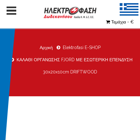
Τεμάχια - €
Αρχική
Elektrofasi E-SHOP
ΚΑΛΑΘΙ ΟΡΓΑΝΩΣΗΣ FJORD ΜΕ ΕΣΩΤΕΡΙΚΗ ΕΠΕΝΔΥΣΗ
30x20x10cm DRIFTWOOD