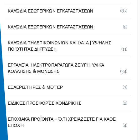
ΚΑΛΏΔΙΑ ΕΣΩΤΕΡΙΚΏΝ ΕΓΚΑΤΑΣΤΆΣΕΩΝ
(87)
ΚΑΛΏΔΙΑ ΕΞΩΤΕΡΙΚΏΝ ΕΓΚΑΤΑΣΤΆΣΕΩΝ
(5)
ΚΑΛΏΔΙΑ ΤΗΛΕΠΙΚΟΙΝΩΝΙΏΝ ΚΑΙ DATA | ΥΨΗΛΉΣ
ΠΟΙΌΤΗΤΑΣ ΔΙΚΤΎΩΣΗ
(11)
ΕΡΓΑΛΕΊΑ, ΗΛΕΚΤΡΟΠΑΡΑΓΩΓΆ ΖΕΎΓΗ, ΥΛΙΚΆ
ΚΌΛΛΗΣΗΣ & ΜΌΝΩΣΗΣ
(34)
ΕΞΑΕΡΙΣΤΉΡΕΣ & ΜΟΤΈΡ
(3)
ΕΙΔΙΚΈΣ ΠΡΟΣΦΟΡΈΣ ΧΟΝΔΡΙΚΉΣ
(2)
ΕΠΟΧΙΑΚΆ ΠΡΟΪΌΝΤΑ – Ό,ΤΙ ΧΡΕΙΆΖΕΣΤΕ ΓΙΑ ΚΆΘΕ
ΕΠΟΧΉ
(4)