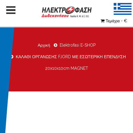
Τεμάχια - €
Αρχική
Elektrofasi E-SHOP
ΚΑΛΑΘΙ ΟΡΓΑΝΩΣΗΣ FJORD ΜΕ ΕΣΩΤΕΡΙΚΗ ΕΠΕΝΔΥΣΗ
20x10x10cm MAGNET