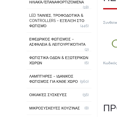
ΗΛΙΑΚΆ/ΕΠΑΝΑΦΟΡΤΙΖΌΜΕΝΑ
(18)
LED ΤΑΙΝΊΕΣ, ΤΡΟΦΟΔΟΤΙΚΆ &
CONTROLLERS – ΕΞΈΛΙΞΗ ΣΤΟ
Συνθετι
ΦΩΤΙΣΜΌ
(446)
ΕΦΕΔΡΙΚΌΣ ΦΩΤΙΣΜΌΣ –
ΑΣΦΆΛΕΙΑ & ΛΕΙΤΟΥΡΓΙΚΌΤΗΤΑ
(2)
ΦΩΤΙΣΤΙΚΆ ΟΔΏΝ & ΕΞΩΤΕΡΙΚΏΝ
ΧΏΡΩΝ
(6)
Κωδικός
ΛΑΜΠΤΉΡΕΣ – ΙΔΑΝΙΚΌΣ
ΦΩΤΙΣΜΌΣ ΓΙΑ ΚΆΘΕ ΧΏΡΟ
(960)
ΟΙΚΙΑΚΈΣ ΣΥΣΚΕΥΈΣ
(56)
ΠΡ
ΜΙΚΡΟΣΥΣΚΕΥΈΣ ΚΟΥΖΊΝΑΣ
(8)