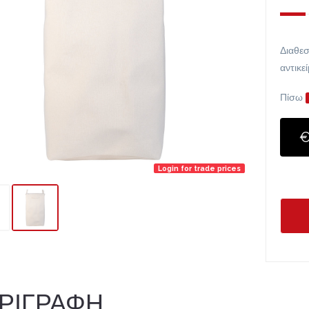
Διαθεσ
αντικε
Πίσω
€
Login for trade prices
ΡΙΓΡΑΦΗ