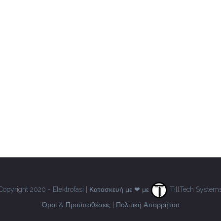
Copyright 2020 - Elektrofasi | Κατασκευή με ❤ με
TillTech System
Όροι & Προϋποθέσεις
|
Πολιτική Απορρήτου