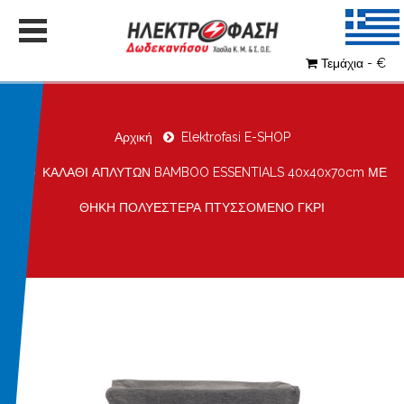
Τεμάχια - €
Αρχική
Elektrofasi E-SHOP
ΚΑΛΑΘΙ ΑΠΛΥΤΩΝ BAMBOO ESSENTIALS 40x40x70cm ΜΕ
ΘΗΚΗ ΠΟΛΥΕΣΤΕΡΑ ΠΤΥΣΣΟΜΕΝΟ ΓΚΡΙ