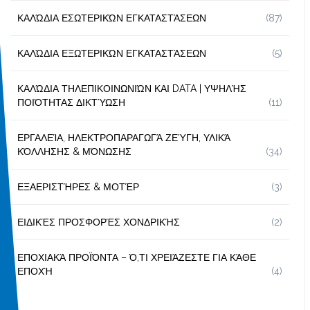
ΚΑΛΏΔΙΑ ΕΣΩΤΕΡΙΚΏΝ ΕΓΚΑΤΑΣΤΆΣΕΩΝ
(87)
ΚΑΛΏΔΙΑ ΕΞΩΤΕΡΙΚΏΝ ΕΓΚΑΤΑΣΤΆΣΕΩΝ
(5)
ΚΑΛΏΔΙΑ ΤΗΛΕΠΙΚΟΙΝΩΝΙΏΝ ΚΑΙ DATA | ΥΨΗΛΉΣ
ΠΟΙΌΤΗΤΑΣ ΔΙΚΤΎΩΣΗ
(11)
ΕΡΓΑΛΕΊΑ, ΗΛΕΚΤΡΟΠΑΡΑΓΩΓΆ ΖΕΎΓΗ, ΥΛΙΚΆ
ΚΌΛΛΗΣΗΣ & ΜΌΝΩΣΗΣ
(34)
ΕΞΑΕΡΙΣΤΉΡΕΣ & ΜΟΤΈΡ
(3)
ΕΙΔΙΚΈΣ ΠΡΟΣΦΟΡΈΣ ΧΟΝΔΡΙΚΉΣ
(2)
ΕΠΟΧΙΑΚΆ ΠΡΟΪΌΝΤΑ – Ό,ΤΙ ΧΡΕΙΆΖΕΣΤΕ ΓΙΑ ΚΆΘΕ
ΕΠΟΧΉ
(4)