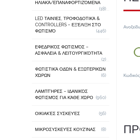
ΗΛΙΑΚΆ/ΕΠΑΝΑΦΟΡΤΙΖΌΜΕΝΑ
(18)
LED ΤΑΙΝΊΕΣ, ΤΡΟΦΟΔΟΤΙΚΆ &
CONTROLLERS – ΕΞΈΛΙΞΗ ΣΤΟ
Ανοξείδ
ΦΩΤΙΣΜΌ
(446)
ΕΦΕΔΡΙΚΌΣ ΦΩΤΙΣΜΌΣ –
ΑΣΦΆΛΕΙΑ & ΛΕΙΤΟΥΡΓΙΚΌΤΗΤΑ
(2)
ΦΩΤΙΣΤΙΚΆ ΟΔΏΝ & ΕΞΩΤΕΡΙΚΏΝ
ΧΏΡΩΝ
(6)
Κωδικός
ΛΑΜΠΤΉΡΕΣ – ΙΔΑΝΙΚΌΣ
ΦΩΤΙΣΜΌΣ ΓΙΑ ΚΆΘΕ ΧΏΡΟ
(960)
ΟΙΚΙΑΚΈΣ ΣΥΣΚΕΥΈΣ
(56)
ΠΡ
ΜΙΚΡΟΣΥΣΚΕΥΈΣ ΚΟΥΖΊΝΑΣ
(8)