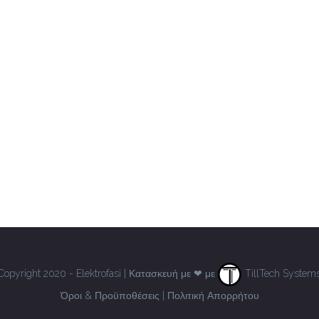
Copyright 2020 - Elektrofasi | Κατασκευή με ❤ με
TillTech System
Όροι & Προϋποθέσεις
|
Πολιτική Απορρήτου