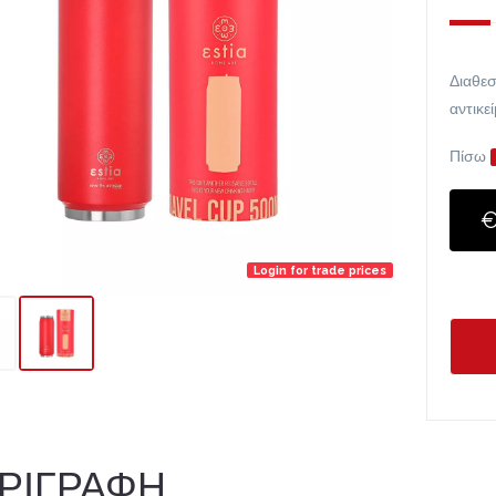
Διαθεσ
αντικε
Πίσω
€
Login for trade prices
ΡΙΓΡΑΦΗ