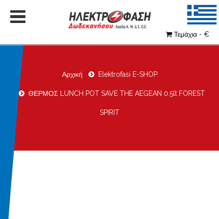
Τεμάχια - €
Αρχική
Elektrofasi E-SHOP
ΘΕΡΜΟΣ LUNCH POT SAVE THE AEGEAN 0.5lt FOREST
SPIRIT