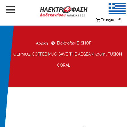
Τεμάχια - €
Αρχική
Elektrofasi E-SHOP
ΘΕΡΜΟΣ COFFEE MUG SAVE THE AEGEAN 500ml FUSION
CORAL