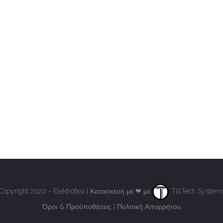
Copyright 2020 - Elektrofasi | Κατασκευή με ❤ με
TillTech System
Όροι & Προϋποθέσεις
|
Πολιτική Απορρήτου