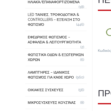
ΗΛΙΑΚΆ/ΕΠΑΝΑΦΟΡΤΙΖΌΜΕΝΑ
(18)
LED ΤΑΙΝΊΕΣ, ΤΡΟΦΟΔΟΤΙΚΆ &
CONTROLLERS – ΕΞΈΛΙΞΗ ΣΤΟ
ΦΩΤΙΣΜΌ
(446)
ΕΦΕΔΡΙΚΌΣ ΦΩΤΙΣΜΌΣ –
ΑΣΦΆΛΕΙΑ & ΛΕΙΤΟΥΡΓΙΚΌΤΗΤΑ
(2)
Κωδικός
ΦΩΤΙΣΤΙΚΆ ΟΔΏΝ & ΕΞΩΤΕΡΙΚΏΝ
ΧΏΡΩΝ
(6)
ΛΑΜΠΤΉΡΕΣ – ΙΔΑΝΙΚΌΣ
ΦΩΤΙΣΜΌΣ ΓΙΑ ΚΆΘΕ ΧΏΡΟ
(960)
ΟΙΚΙΑΚΈΣ ΣΥΣΚΕΥΈΣ
(56)
ΠΡ
ΜΙΚΡΟΣΥΣΚΕΥΈΣ ΚΟΥΖΊΝΑΣ
(8)