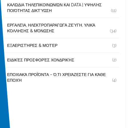
ΚΑΛΏΔΙΑ ΤΗΛΕΠΙΚΟΙΝΩΝΙΏΝ ΚΑΙ DATA | ΥΨΗΛΉΣ
ΠΟΙΌΤΗΤΑΣ ΔΙΚΤΎΩΣΗ
(11)
ΕΡΓΑΛΕΊΑ, ΗΛΕΚΤΡΟΠΑΡΑΓΩΓΆ ΖΕΎΓΗ, ΥΛΙΚΆ
ΚΌΛΛΗΣΗΣ & ΜΌΝΩΣΗΣ
(34)
ΕΞΑΕΡΙΣΤΉΡΕΣ & ΜΟΤΈΡ
(3)
ΕΙΔΙΚΈΣ ΠΡΟΣΦΟΡΈΣ ΧΟΝΔΡΙΚΉΣ
(2)
ΕΠΟΧΙΑΚΆ ΠΡΟΪΌΝΤΑ – Ό,ΤΙ ΧΡΕΙΆΖΕΣΤΕ ΓΙΑ ΚΆΘΕ
ΕΠΟΧΉ
(4)