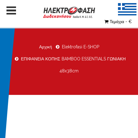
Τεμάχια - €
Αρχική
Elektrofasi E-SHOP
ΕΠΙΦΑΝΕΙΑ ΚΟΠΗΣ BAMBOO ESSENTIALS ΓΩΝΙΑΚΗ
48x38cm