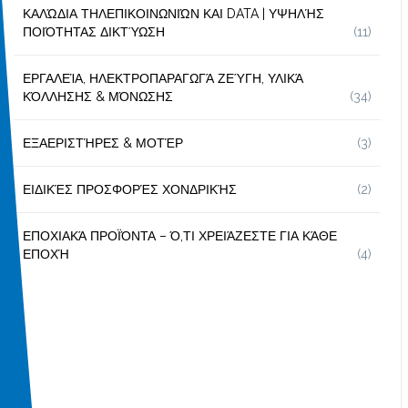
ΚΑΛΏΔΙΑ ΤΗΛΕΠΙΚΟΙΝΩΝΙΏΝ ΚΑΙ DATA | ΥΨΗΛΉΣ
ΠΟΙΌΤΗΤΑΣ ΔΙΚΤΎΩΣΗ
(11)
ΕΡΓΑΛΕΊΑ, ΗΛΕΚΤΡΟΠΑΡΑΓΩΓΆ ΖΕΎΓΗ, ΥΛΙΚΆ
ΚΌΛΛΗΣΗΣ & ΜΌΝΩΣΗΣ
(34)
ΕΞΑΕΡΙΣΤΉΡΕΣ & ΜΟΤΈΡ
(3)
ΕΙΔΙΚΈΣ ΠΡΟΣΦΟΡΈΣ ΧΟΝΔΡΙΚΉΣ
(2)
ΕΠΟΧΙΑΚΆ ΠΡΟΪΌΝΤΑ – Ό,ΤΙ ΧΡΕΙΆΖΕΣΤΕ ΓΙΑ ΚΆΘΕ
ΕΠΟΧΉ
(4)