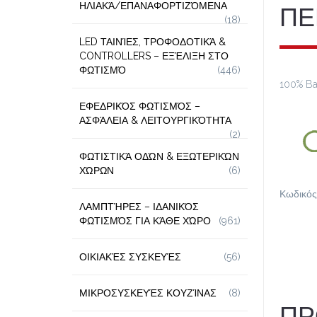
ΗΛΙΑΚΆ/ΕΠΑΝΑΦΟΡΤΙΖΌΜΕΝΑ
ΠΕ
(18)
LED ΤΑΙΝΊΕΣ, ΤΡΟΦΟΔΟΤΙΚΆ &
CONTROLLERS – ΕΞΈΛΙΞΗ ΣΤΟ
ΦΩΤΙΣΜΌ
(446)
100% B
ΕΦΕΔΡΙΚΌΣ ΦΩΤΙΣΜΌΣ –
ΑΣΦΆΛΕΙΑ & ΛΕΙΤΟΥΡΓΙΚΌΤΗΤΑ
(2)
ΦΩΤΙΣΤΙΚΆ ΟΔΏΝ & ΕΞΩΤΕΡΙΚΏΝ
ΧΏΡΩΝ
(6)
Κωδικός
ΛΑΜΠΤΉΡΕΣ – ΙΔΑΝΙΚΌΣ
ΦΩΤΙΣΜΌΣ ΓΙΑ ΚΆΘΕ ΧΏΡΟ
(961)
ΟΙΚΙΑΚΈΣ ΣΥΣΚΕΥΈΣ
(56)
ΜΙΚΡΟΣΥΣΚΕΥΈΣ ΚΟΥΖΊΝΑΣ
(8)
ΠΡ