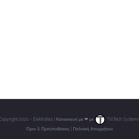
Copyright 2020 - Elektrofasi | Κατασκευή με ❤ με
TillTech System
Όροι & Προϋποθέσεις
|
Πολιτική Απορρήτου