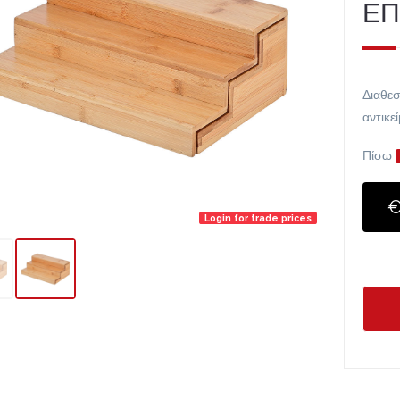
ΕΠ
Διαθεσ
αντικε
Πίσω
€
Login for trade prices