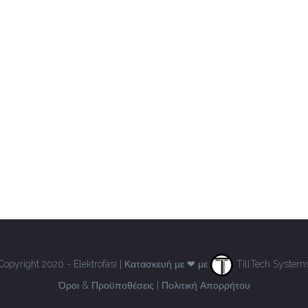
Copyright 2020 - Elektrofasi | Κατασκευή με ❤ με
TillTech System
Όροι & Προϋποθέσεις
|
Πολιτική Απορρήτου