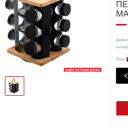
ΠΕ
Μ
Διαθεσ
αντικε
Πίσω
Login for trade prices
€