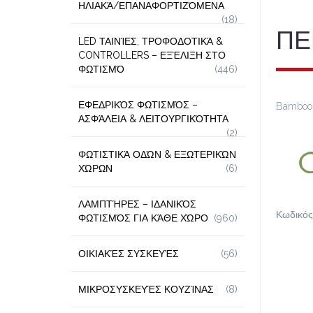
ΗΛΙΑΚΆ/ΕΠΑΝΑΦΟΡΤΙΖΌΜΕΝΑ
(18)
ΠΕ
LED ΤΑΙΝΊΕΣ, ΤΡΟΦΟΔΟΤΙΚΆ &
CONTROLLERS – ΕΞΈΛΙΞΗ ΣΤΟ
ΦΩΤΙΣΜΌ
(446)
ΕΦΕΔΡΙΚΌΣ ΦΩΤΙΣΜΌΣ –
Bamboo 
ΑΣΦΆΛΕΙΑ & ΛΕΙΤΟΥΡΓΙΚΌΤΗΤΑ
(2)
ΦΩΤΙΣΤΙΚΆ ΟΔΏΝ & ΕΞΩΤΕΡΙΚΏΝ
ΧΏΡΩΝ
(6)
ΛΑΜΠΤΉΡΕΣ – ΙΔΑΝΙΚΌΣ
Κωδικός
ΦΩΤΙΣΜΌΣ ΓΙΑ ΚΆΘΕ ΧΏΡΟ
(960)
ΟΙΚΙΑΚΈΣ ΣΥΣΚΕΥΈΣ
(56)
ΜΙΚΡΟΣΥΣΚΕΥΈΣ ΚΟΥΖΊΝΑΣ
(8)