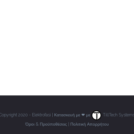
Copyright 2020 - Elektrofasi | Κατασκευή με ❤ με
TillTech System
Όροι & Προϋποθέσεις
|
Πολιτική Απορρήτου