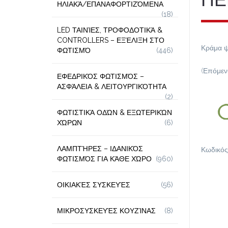
ΗΛΙΑΚΆ/ΕΠΑΝΑΦΟΡΤΙΖΌΜΕΝΑ
(18)
LED ΤΑΙΝΊΕΣ, ΤΡΟΦΟΔΟΤΙΚΆ &
CONTROLLERS – ΕΞΈΛΙΞΗ ΣΤΟ
Κράμα 
ΦΩΤΙΣΜΌ
(446)
(Επόμεν
ΕΦΕΔΡΙΚΌΣ ΦΩΤΙΣΜΌΣ –
ΑΣΦΆΛΕΙΑ & ΛΕΙΤΟΥΡΓΙΚΌΤΗΤΑ
(2)
ΦΩΤΙΣΤΙΚΆ ΟΔΏΝ & ΕΞΩΤΕΡΙΚΏΝ
ΧΏΡΩΝ
(6)
ΛΑΜΠΤΉΡΕΣ – ΙΔΑΝΙΚΌΣ
Κωδικός
ΦΩΤΙΣΜΌΣ ΓΙΑ ΚΆΘΕ ΧΏΡΟ
(960)
ΟΙΚΙΑΚΈΣ ΣΥΣΚΕΥΈΣ
(56)
ΜΙΚΡΟΣΥΣΚΕΥΈΣ ΚΟΥΖΊΝΑΣ
(8)