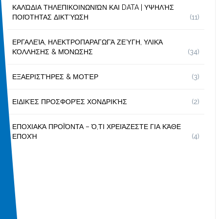
ΚΑΛΏΔΙΑ ΤΗΛΕΠΙΚΟΙΝΩΝΙΏΝ ΚΑΙ DATA | ΥΨΗΛΉΣ
ΠΟΙΌΤΗΤΑΣ ΔΙΚΤΎΩΣΗ
(11)
ΕΡΓΑΛΕΊΑ, ΗΛΕΚΤΡΟΠΑΡΑΓΩΓΆ ΖΕΎΓΗ, ΥΛΙΚΆ
ΚΌΛΛΗΣΗΣ & ΜΌΝΩΣΗΣ
(34)
ΕΞΑΕΡΙΣΤΉΡΕΣ & ΜΟΤΈΡ
(3)
ΕΙΔΙΚΈΣ ΠΡΟΣΦΟΡΈΣ ΧΟΝΔΡΙΚΉΣ
(2)
ΕΠΟΧΙΑΚΆ ΠΡΟΪΌΝΤΑ – Ό,ΤΙ ΧΡΕΙΆΖΕΣΤΕ ΓΙΑ ΚΆΘΕ
ΕΠΟΧΉ
(4)